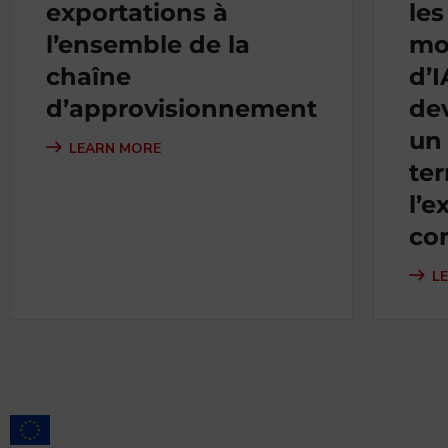
exportations à
les
l’ensemble de la
mo
chaîne
d’I
d’approvisionnement
de
un
LEARN MORE
ter
l’e
con
L