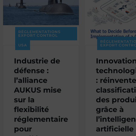
RÉGLEMENTATIONS
EXPORT CONTROL
RÉGLEMENTATI
USA
EXPORT CONTR
Industrie de
Innovatio
défense :
technolog
l’alliance
: réinvente
AUKUS mise
classificat
sur la
des produi
flexibilité
grâce à
réglementaire
l’intellige
pour
artificielle