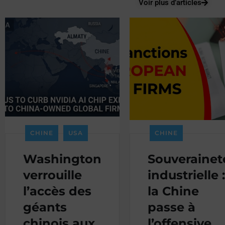
Voir plus d’articles
CHINE
USA
CHINE
Washington
Souverainet
verrouille
industrielle :
l’accès des
la Chine
géants
passe à
chinois aux
l’offensive