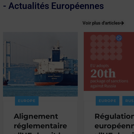
- Actualités Européennes
Voir plus d’articles
EUROPE
EUROPE
RUS
Alignement
Régulatio
réglementaire
européen