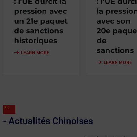
: l’UE durcit la
: l’UE durci
pression avec
la pressio
un 21e paquet
avec son
de sanctions
20e paque
historiques
de
sanctions
LEARN MORE
LEARN MORE
- Actualités Chinoises