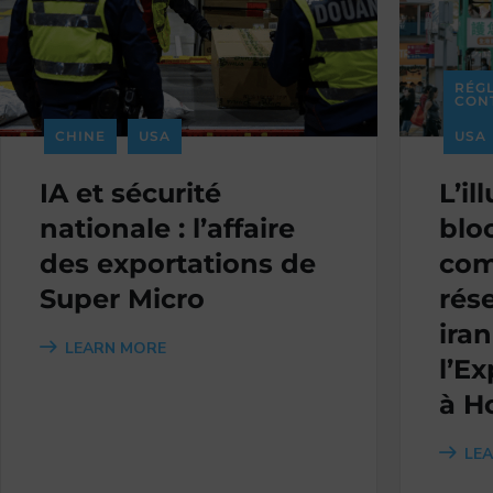
RÉG
CON
CHINE
USA
USA
IA et sécurité
L’il
nationale : l’affaire
blo
des exportations de
com
Super Micro
rés
ira
LEARN MORE
l’Ex
à H
LE