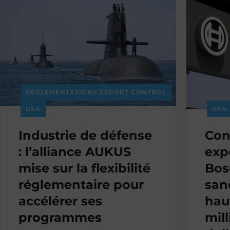
RÉGLEMENTATIONS EXPORT CONTROL
USA
USA
Industrie de défense
Con
: l’alliance AUKUS
exp
mise sur la flexibilité
Bos
réglementaire pour
san
accélérer ses
hau
programmes
mil