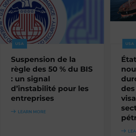
USA
USA
Suspension de la
État
règle des 50 % du BIS
nou
: un signal
dur
d’instabilité pour les
des
entreprises
visa
sec
LEARN MORE
pétr
LE