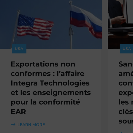
USA
USA
Exportations non
San
conformes : l’affaire
amé
Integra Technologies
con
et les enseignements
exp
pour la conformité
les
EAR
clé
sou
LEARN MORE