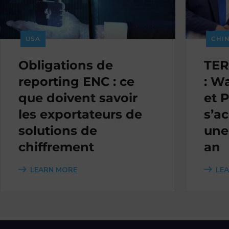
USA
CHI
Obligations de
TER
reporting ENC : ce
: W
que doivent savoir
et 
les exportateurs de
s’a
solutions de
une
chiffrement
an
LEARN MORE
LE