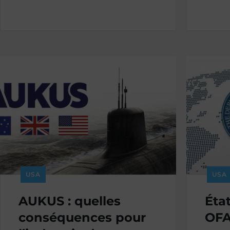
USA
USA
AUKUS : quelles
État
conséquences pour
OFA