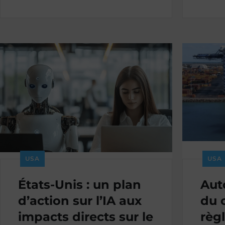
USA
USA
États-Unis : un plan
Aut
d’action sur l’IA aux
du c
impacts directs sur le
règ