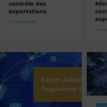
contrôle des
Min
exportations
con
exp
LEARN MORE
LE
USA
CHI