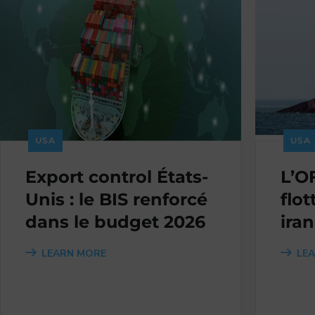
USA
USA
Export control États-
L’O
Unis : le BIS renforcé
flo
dans le budget 2026
ira
LEARN MORE
LE