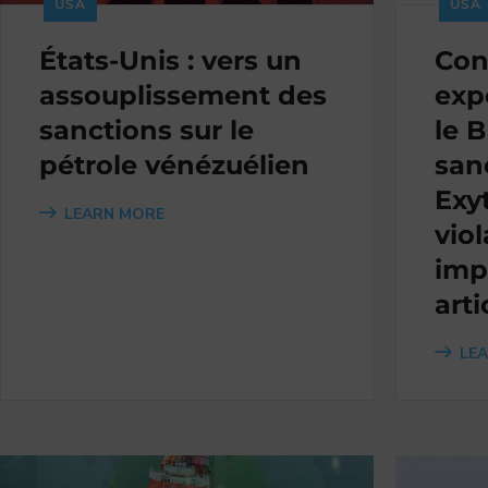
USA
USA
États-Unis : vers un
Con
assouplissement des
exp
sanctions sur le
le B
pétrole vénézuélien
san
Exy
LEARN MORE
viol
imp
art
LE