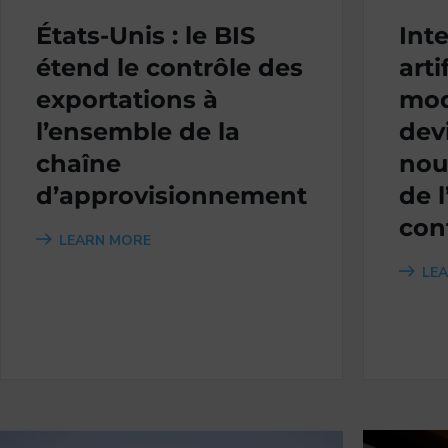
États-Unis : le BIS
Int
étend le contrôle des
arti
exportations à
mod
l’ensemble de la
dev
chaîne
nou
d’approvisionnement
de l
con
LEARN MORE
LE