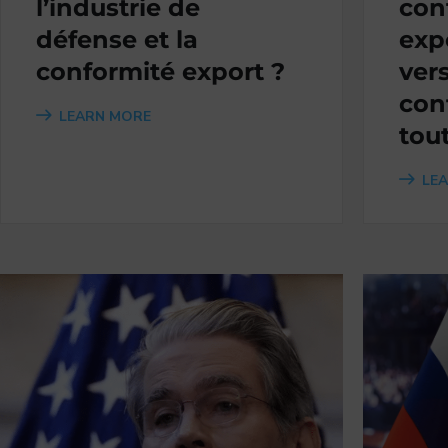
l’industrie de
con
défense et la
exp
conformité export ?
ver
con
LEARN MORE
tou
LE