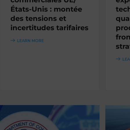
États-Unis : montée
tec
des tensions et
qua
incertitudes tarifaires
pro
fron
LEARN MORE
str
LE