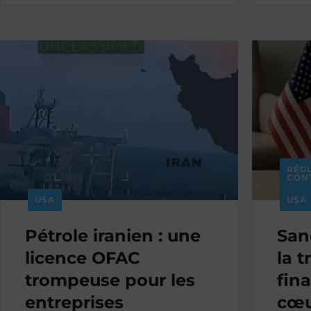
RÉG
CON
USA
USA
Pétrole iranien : une
Sanc
licence OFAC
la t
trompeuse pour les
fin
entreprises
cœu