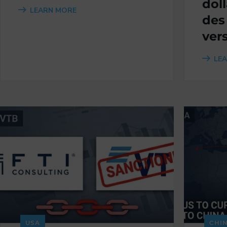
dol
LEARN MORE
des
ver
LE
USA
CHI