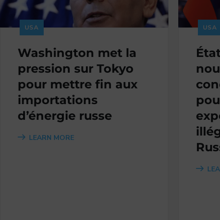
USA
USA
Washington met la
État
pression sur Tokyo
nou
pour mettre fin aux
con
importations
pou
d’énergie russe
exp
illé
LEARN MORE
Rus
LE