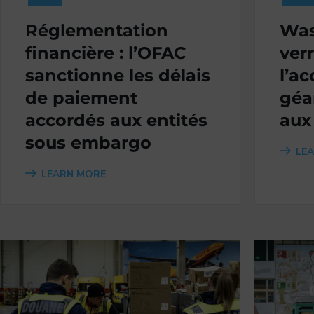
Réglementation
Was
financière : l’OFAC
verr
sanctionne les délais
l’a
de paiement
géa
accordés aux entités
aux
sous embargo
LE
LEARN MORE