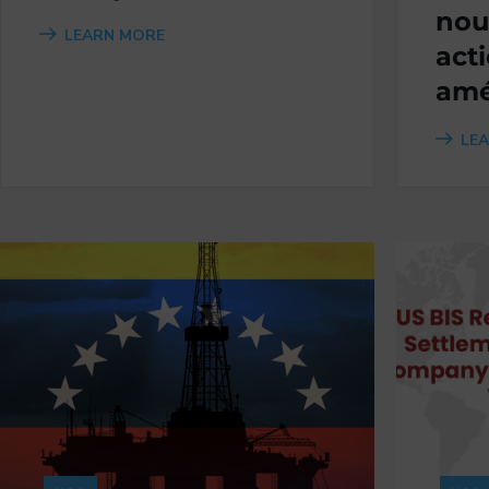
nou
LEARN MORE
act
amé
LE